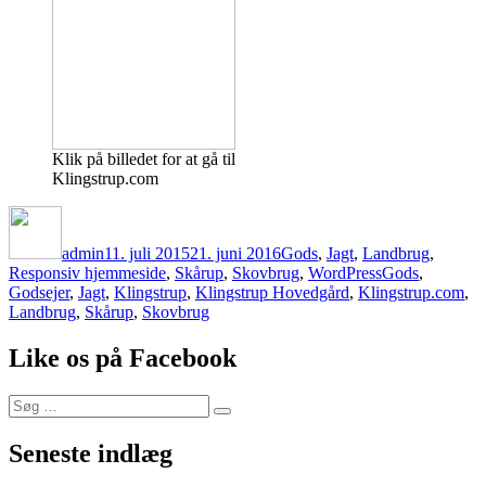
Klik på billedet for at gå til
Klingstrup.com
Forfatter
Udgivet
Kategorier
admin
11. juli 2015
21. juni 2016
Gods
,
Jagt
,
Landbrug
,
Tags
Responsiv hjemmeside
,
Skårup
,
Skovbrug
,
WordPress
Gods
,
Godsejer
,
Jagt
,
Klingstrup
,
Klingstrup Hovedgård
,
Klingstrup.com
,
Landbrug
,
Skårup
,
Skovbrug
Like os på Facebook
Søg
Søg
efter:
Seneste indlæg