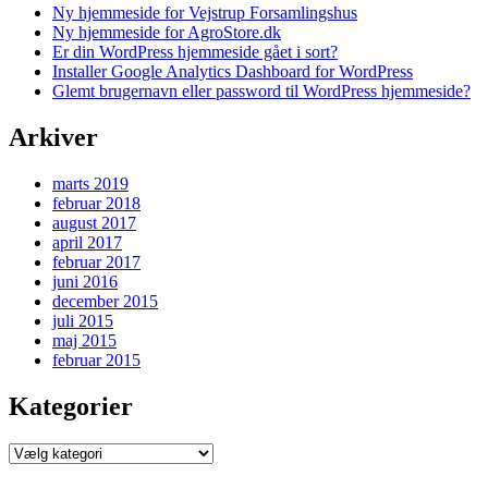
Ny hjemmeside for Vejstrup Forsamlingshus
Ny hjemmeside for AgroStore.dk
Er din WordPress hjemmeside gået i sort?
Installer Google Analytics Dashboard for WordPress
Glemt brugernavn eller password til WordPress hjemmeside?
Arkiver
marts 2019
februar 2018
august 2017
april 2017
februar 2017
juni 2016
december 2015
juli 2015
maj 2015
februar 2015
Kategorier
Kategorier