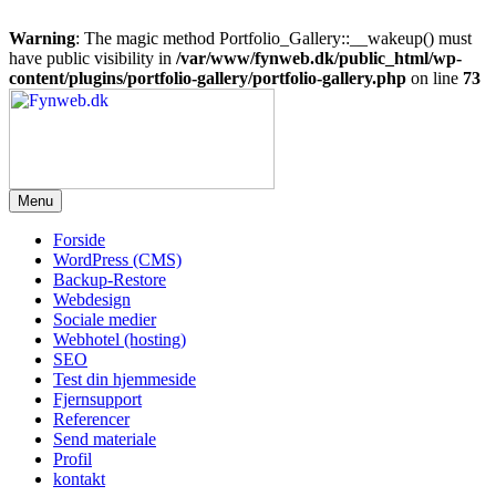
Warning
: The magic method Portfolio_Gallery::__wakeup() must
have public visibility in
/var/www/fynweb.dk/public_html/wp-
content/plugins/portfolio-gallery/portfolio-gallery.php
on line
73
Videre
til
indhold
Menu
Fynweb.dk
Forside
WordPress (CMS)
Backup-Restore
Webdesign
Sociale medier
Webhotel (hosting)
SEO
Test din hjemmeside
Fjernsupport
Referencer
Send materiale
Profil
kontakt