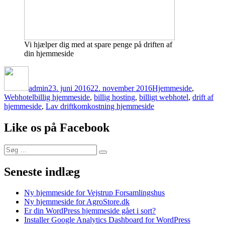
Vi hjælper dig med at spare penge på driften af
din hjemmeside
Forfatter
Udgivet
Kategorier
admin
23. juni 2016
22. november 2016
Hjemmeside
,
Tags
Webhotel
billig hjemmeside
,
billig hosting
,
billigt webhotel
,
drift af
hjemmeside
,
Lav driftkomkostning hjemmeside
Like os på Facebook
Søg
Søg
efter:
Seneste indlæg
Ny hjemmeside for Vejstrup Forsamlingshus
Ny hjemmeside for AgroStore.dk
Er din WordPress hjemmeside gået i sort?
Installer Google Analytics Dashboard for WordPress