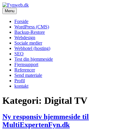
Videre
til
Menu
Fynweb.dk
indhold
Forside
WordPress (CMS)
Backup-Restore
Webdesign
Sociale medier
Webhotel (hosting)
SEO
Test din hjemmeside
Fjernsupport
Referencer
Send materiale
Profil
kontakt
Kategori:
Digital TV
Ny responsiv hjemmeside til
MultiExpertenFyn.dk