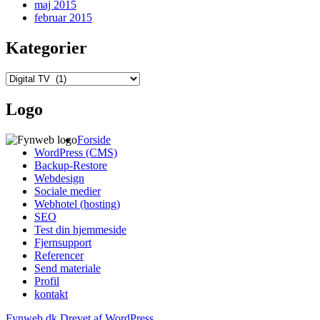
maj 2015
februar 2015
Kategorier
Kategorier
Logo
Forside
WordPress (CMS)
Backup-Restore
Webdesign
Sociale medier
Webhotel (hosting)
SEO
Test din hjemmeside
Fjernsupport
Referencer
Send materiale
Profil
kontakt
Fynweb.dk
Drevet af WordPress