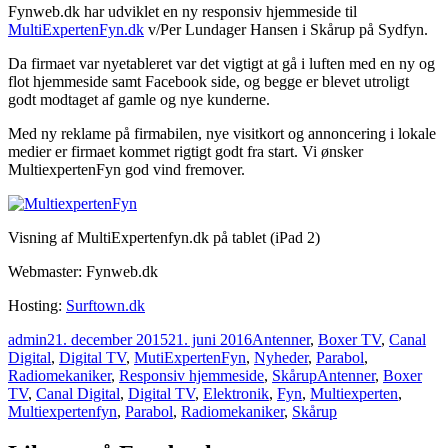
Fynweb.dk har udviklet en ny responsiv hjemmeside til
MultiExpertenFyn.dk
v/Per Lundager Hansen i Skårup på Sydfyn.
Da firmaet var nyetableret var det vigtigt at gå i luften med en ny og
flot hjemmeside samt Facebook side, og begge er blevet utroligt
godt modtaget af gamle og nye kunderne.
Med ny reklame på firmabilen, nye visitkort og annoncering i lokale
medier er firmaet kommet rigtigt godt fra start. Vi ønsker
MultiexpertenFyn god vind fremover.
Visning af MultiExpertenfyn.dk på tablet (iPad 2)
Webmaster: Fynweb.dk
Hosting:
Surftown.dk
Forfatter
Udgivet
Kategorier
admin
21. december 2015
21. juni 2016
Antenner
,
Boxer TV
,
Canal
Digital
,
Digital TV
,
MutiExpertenFyn
,
Nyheder
,
Parabol
,
Tags
Radiomekaniker
,
Responsiv hjemmeside
,
Skårup
Antenner
,
Boxer
TV
,
Canal Digital
,
Digital TV
,
Elektronik
,
Fyn
,
Multiexperten
,
Multiexpertenfyn
,
Parabol
,
Radiomekaniker
,
Skårup